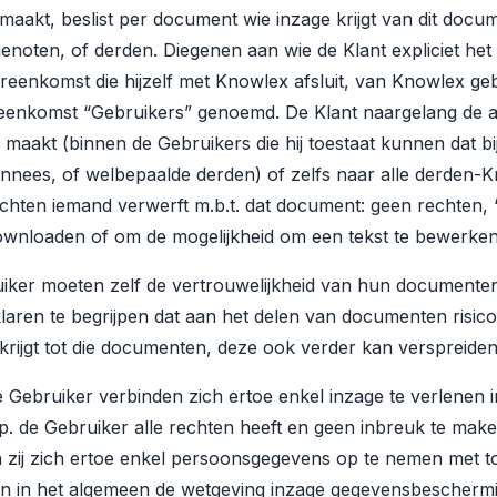
kt, beslist per document wie inzage krijgt van dit documen
noten, of derden. Diegenen aan wie de Klant expliciet het 
reenkomst die hijzelf met Knowlex afsluit, van Knowlex ge
eenkomst “Gebruikers” genoemd. De Klant naargelang de a
aakt (binnen de Gebruikers die hij toestaat kunnen dat bij
nnees, of welbepaalde derden) of zelfs naar alle derden-
chten iemand verwerft m.b.t. dat document: geen rechten, ‘a
ownloaden of om de mogelijkheid om een tekst te bewerken
uiker moeten zelf de vertrouwelijkheid van hun documente
laren te begrijpen dat aan het delen van documenten risico
krijgt tot die documenten, deze ook verder kan verspreiden
e Gebruiker verbinden zich ertoe enkel inzage te verlenen
p. de Gebruiker alle rechten heeft en geen inbreuk te mak
n zij zich ertoe enkel persoonsgegevens op te nemen met 
 in het algemeen de wetgeving inzage gegevensbescherming