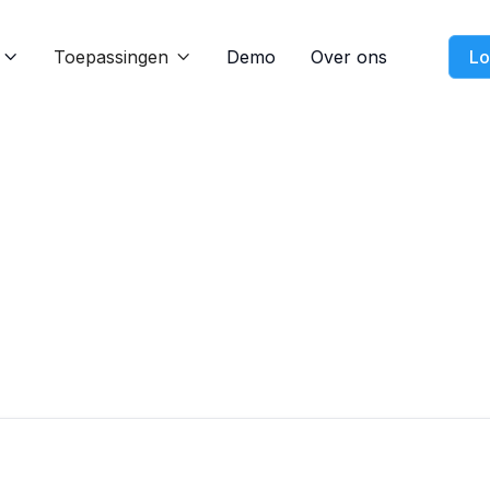
Toepassingen
Demo
Over ons
Lo

