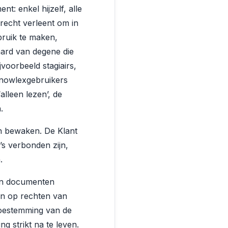
t: enkel hijzelf, alle
recht verleent om in
bruik te maken,
ard van degene die
voorbeeld stagiairs,
Knowlexgebruikers
lleen lezen’, de
.
n bewaken. De Klant
’s verbonden zijn,
.
 in documenten
en op rechten van
toestemming van de
 strikt na te leven.