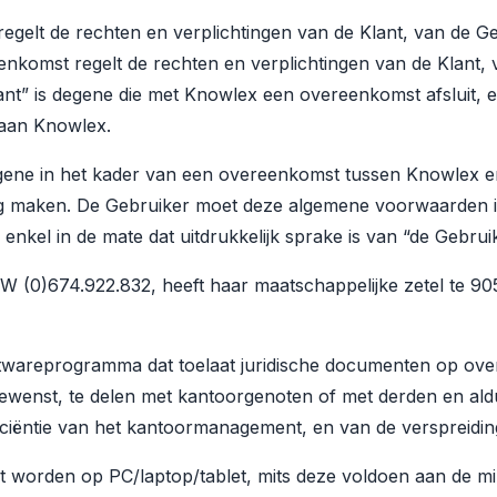
gelt de rechten en verplichtingen van de Klant, van de Ge
komst regelt de rechten en verplichtingen van de Klant, 
nt” is degene die met Knowlex een overeenkomst afsluit, e
 aan Knowlex.
gene in het kader van een overeenkomst tussen Knowlex e
 maken. De Gebruiker moet deze algemene voorwaarden 
enkel in de mate dat uitdrukkelijk sprake is van “de Gebrui
 (0)674.922.832, heeft haar maatschappelijke zetel te 90
twareprogramma dat toelaat juridische documenten op overzi
ewenst, te delen met kantoorgenoten of met derden en aldus
iciëntie van het kantoormanagement, en van de verspreidi
 worden op PC/laptop/tablet, mits deze voldoen aan de min