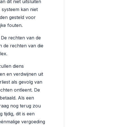
dit niet uitsluiten
 systeem kan niet
rden gesteld voor
jke fouten.
. De rechten van de
n de rechten van die
lex.
ullen diens
den en verdwijnen uit
liest als gevolg van
chten ontleent. De
etaald. Als een
graag nog terug zou
ijdig, dit is een
 éénmalige vergoeding