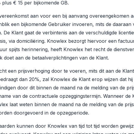
B plus € 15 per bijkomende GB.
overeenkomst aan voor een bij aanvang overeengekomen aa
nblik een bijkomende Gebruiker invoeren, mits de daaraan
. De Klant gaat de verbintenis aan de verschuldigde licenti
s, via domiciliëring. Knowlex bezorgt hiervoor een factuur v
uur spijts herinnering, heeft Knowlex het recht de dienstve
k doet aan de betaalverplichtingen van de Klant.
ht een prijsverhoging door te voeren, mits dit aan de Klant
bedraagt dan 20%, zal Knowlex de Klant erop wijzen dat hij 
indigen door dit binnen de maand na de melding van de prij
name van de contractuele opzeggingstermijn. Wanneer de 
wlex laat weten binnen de maand na de melding van de prijs
worden doorgevoerd in de opzegperiode.
rden kunnen door Knowlex van tijd tot tijd worden gewijz