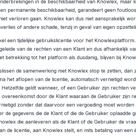
onderbrekingen in de beschikbaarheid van Knowlex, maar kan 
een permanente beschikbaarheid, garandeert geen foutloos
niet verloren gaan. Knowlex kan dus niet aansprakelijk wo
erlies of andere schade, tenzij in geval van eigen opzetteli
el een tijdelijke gebruikslicentie voor het Knowlexplatform
fgeleide van de rechten van een Klant en dus afhankelijk va
et betrekking tot het platform als dusdanig, blijven bij Know
slissen de samenwerking met Knowlex stop te zetten, dan z
 na het aflopen van de licentie, automatisch vernietigd wor
Hetzelfde geldt wanneer, of een Gebruiker zijn rechten ver
e overeenkomst door de Klant waaraan de Gebruiker zijn re
nietigd zonder dat daarvoor een vergoeding moet worden b
er de gegevens die de Klant of die de Gebruiker oplaadde 
lex die aanleveren als de Klant of de Gebruiker de vraag t
n de licentie, aan Knowlex stelt, en mits betaling van een