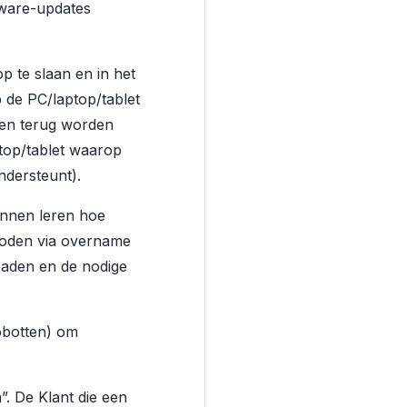
ware-updates
p te slaan en in het
 de PC/laptop/tablet
en terug worden
top/tablet waarop
ndersteunt).
kunnen leren hoe
boden via overname
oaden en de nodige
obotten) om
. De Klant die een