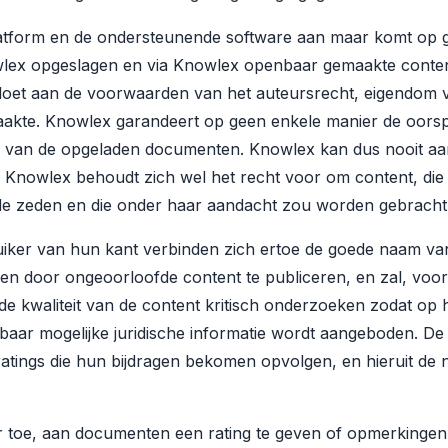
latform en de ondersteunende software aan maar komt op 
lex opgeslagen en via Knowlex openbaar gemaakte content. 
oet aan de voorwaarden van het auteursrecht, eigendom v
akte. Knowlex garandeert op geen enkele manier de oorspr
ud van de opgeladen documenten. Knowlex kan dus nooit aa
 Knowlex behoudt zich wel het recht voor om content, die in
e zeden en die onder haar aandacht zou worden gebracht, 
iker van hun kant verbinden zich ertoe de goede naam van
en door ongeoorloofde content te publiceren, en zal, voor
e kwaliteit van de content kritisch onderzoeken zodat op 
aar mogelijke juridische informatie wordt aangeboden. De 
ratings die hun bijdragen bekomen opvolgen, en hieruit de
r toe, aan documenten een rating te geven of opmerkingen