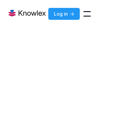
Log in

Notariaat
succesverhalen
Ontdek hoe volgende kantoren hun kennisbeheer
naar een hoger niveau hebben getild dankzij
Knowlex.
Legal
Accountancy