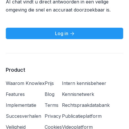
AI chat vindt u direct antwoorden in een veilige
omgeving die snel en accuraat doorzoekbaar is.
Log in

Product
Waarom Knowlex
Prijs
Intern kennisbeheer
Features
Blog
Kennisnetwerk
Implementatie
Terms
Rechtspraakdatabank
Succesverhalen
Privacy
Publicatieplatform
Veiligheid
Cookies
Videoplatform