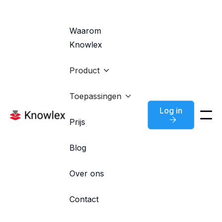
Waarom
Knowlex
Product

Toepassingen

Log in

Prijs
Blog
Over ons

Contact