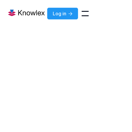
Log in

Blog
Nov 21, 2024