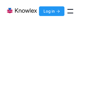
Log in

Blog
Nov 21, 2024