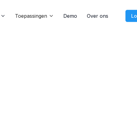
Toepassingen
Demo
Over ons
Lo


Feature
Nov 21, 2024