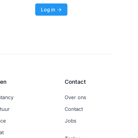
Log in

ren
Contact
tancy
Over ons
tuur
Contact
nce
Jobs
at