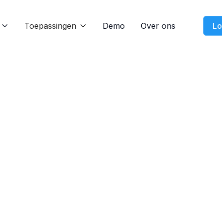
Toepassingen
Demo
Over ons
Lo


Nieuws
Nov 21, 2024