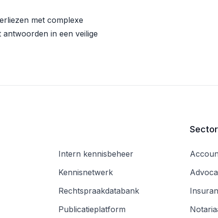
 verliezen met complexe
 antwoorden in een veilige
Secto
Intern kennisbeheer
Accoun
Kennisnetwerk
Advoca
Rechtspraakdatabank
Insura
Publicatieplatform
Notaria